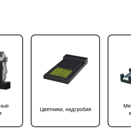
ные
Ме
Цветники, надгробия
и